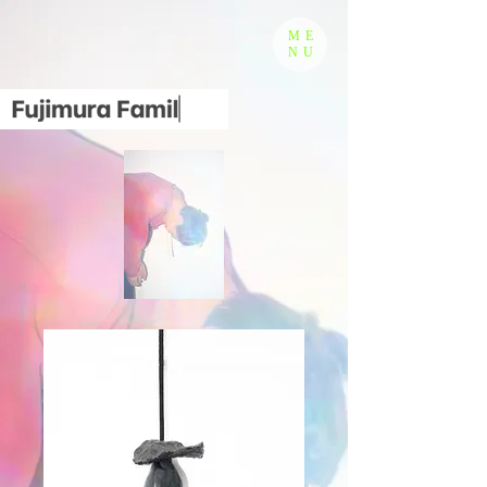
ME
NU