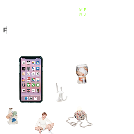
ME
NU